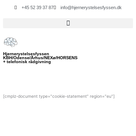
Gå
+45 52 39 37 87
info@hjernerystelsesfyssen.dk
til
indholdet
Hjernerystelsesfyssen
KBH/Odense/Århus/NEXø/HORSENS
+ telefonisk rådgivning
[cmplz-document type="cookie-statement" region="eu"]