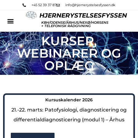
Gå
+45 52 39 37 87
info@hjernerystelsesfyssen.dk
til
HJERNERYSTELSESFYSSEN
indholdet
KBH/ODENSE/ÅRHUS/NEXØ/HORSENS
+ TELEFONISK RÅDGIVNING
KURSER,
WEBINARER OG
OPLÆG
Kursuskalender 2026
21.-22. marts: Patofysiologi, diagnosticering og
differentialdiagnosticering (modul 1) – Århus