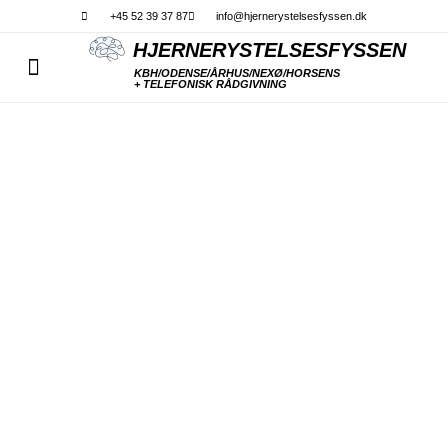
Gå
+45 52 39 37 87
info@hjernerystelsesfyssen.dk
til
HJERNERYSTELSESFYSSEN
indholdet
KBH/ODENSE/ÅRHUS/NEXØ/HORSENS
+ TELEFONISK RÅDGIVNING
MØD TEAMET