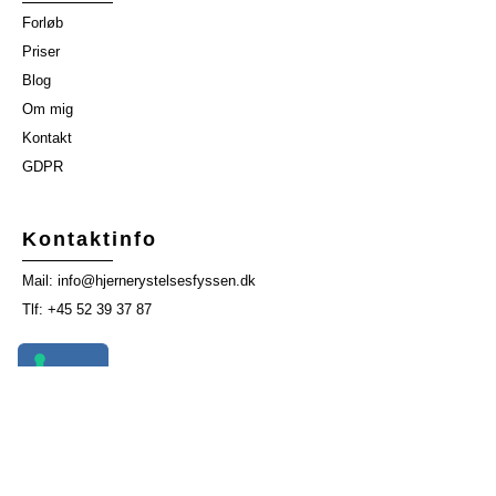
Forløb
Priser
Blog
Om mig
Kontakt
GDPR
Kontaktinfo
Mail: info@hjernerystelsesfyssen.dk
Tlf: +45 52 39 37 87
Telefontider
Alle ugens dage: 08-18